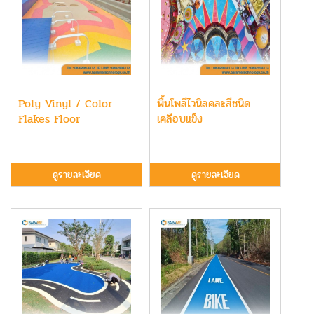
Poly Vinyl / Color
พื้นโพลีไวนิลคละสีชนิด
Flakes Floor
เคลือบแข็ง
ดูรายละเอียด
ดูรายละเอียด