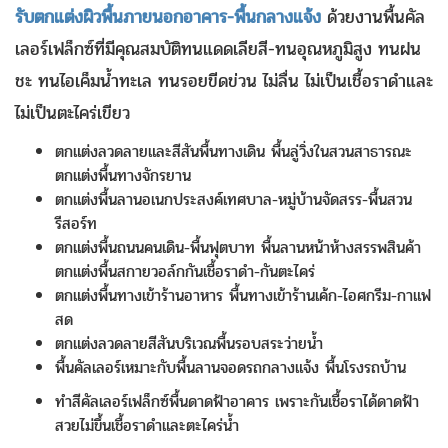
รับตกแต่งผิวพื้นภายนอกอาคาร-พื้นกลางแจ้ง
ด้วยงานพื้นคัล
เลอร์เฟล็กซ์ที่มีคุณสมบัติทนแดดเลียสี-ทนอุณหภูมิสูง ทนฝน
ชะ ทนไอเค็มน้ำทะเล ทนรอยขีดข่วน ไม่ลื่น ไม่เป็นเชื้อราดำและ
ไม่เป็นตะไคร่เขียว
ตกแต่งลวดลายและสีสันพื้นทางเดิน พื้นลู่วิ่งในสวนสาธารณะ
ตกแต่งพื้นทางจักรยาน
ตกแต่งพื้นลานอเนกประสงค์เทศบาล-หมู่บ้านจัดสรร-พื้นสวน
รีสอร์ท
ตกแต่งพื้นถนนคนเดิน-พื้นฟุตบาท พื้นลานหน้าห้างสรรพสินค้า
ตกแต่งพื้นสกายวอล์กกันเชื้อราดำ-กันตะไคร่
ตกแต่งพื้นทางเข้าร้านอาหาร พื้นทางเข้าร้านเค้ก-ไอศกรีม-กาแฟ
สด
ตกแต่งลวดลายสีสันบริเวณพื้นรอบสระว่ายน้ำ
พื้นคัลเลอร์เหมาะกับพื้นลานจอดรถกลางแจ้ง พื้นโรงรถบ้าน
ทำสีคัลเลอร์เฟล็กซ์พื้นดาดฟ้าอาคาร เพราะกันเชื้อราได้ดาดฟ้า
สวยไม่ขึ้นเชื้อราดำและตะไคร่น้ำ