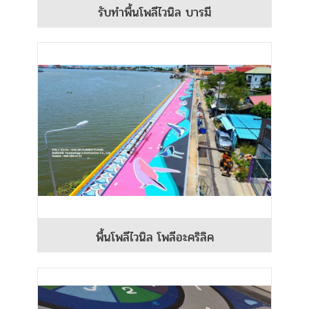
รับทำพื้นโพลีไวนิล บารมี
พื้นโพลีไวนิล โพลีอะคริลิค